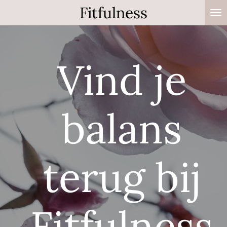
Fitfulness
Ga
direct
naar
de
Vind je
hoofdinhoud
balans
terug bij
Fitfulness